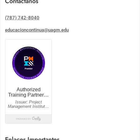
Contáctanos
(787) 742-8040
educacioncontinua@uagm.edu
Enlaces Importantes