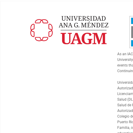
As an
IA
University
events th
Continuin
Universid
Autorizad
Licenciam
Salud (DL
Salud de 
Autorizad
Colegio d
Puerto Ri
Familia, 