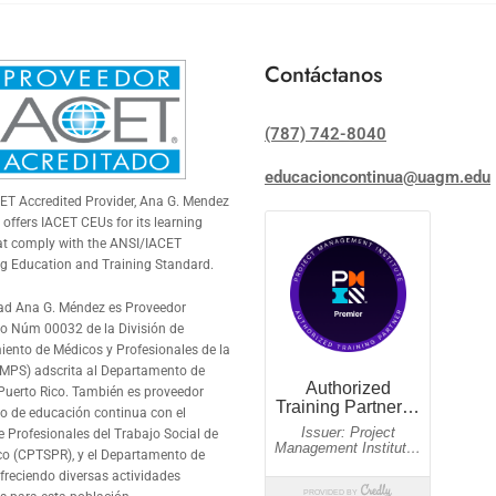
Contáctanos
(787) 742-8040
educacioncontinua@uagm.edu
CET
Accredited Provider, Ana G. Mendez
 offers
IACET
CEUs for its learning
at comply with the ANSI/
IACET
g Education and Training Standard.
ad Ana G. Méndez es Proveedor
o Núm 00032 de la División de
iento de Médicos y Profesionales de la
MPS) adscrita al Departamento de
Puerto Rico. También es proveedor
o de educación continua con el
e Profesionales del Trabajo Social de
co (CPTSPR), y el Departamento de
ofreciendo diversas actividades