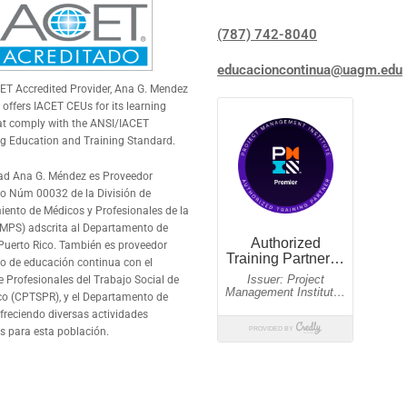
(787) 742-8040
educacioncontinua@uagm.edu
CET
Accredited Provider, Ana G. Mendez
 offers
IACET
CEUs for its learning
at comply with the ANSI/
IACET
g Education and Training Standard.
ad Ana G. Méndez es Proveedor
o Núm 00032 de la División de
iento de Médicos y Profesionales de la
MPS) adscrita al Departamento de
Puerto Rico. También es proveedor
o de educación continua con el
e Profesionales del Trabajo Social de
co (CPTSPR), y el Departamento de
ofreciendo diversas actividades
s para esta población.