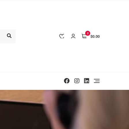
0
$0.00