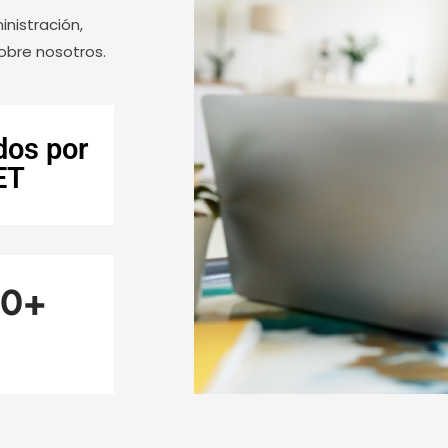
inistración,
obre nosotros.
dos por
ET
00
+