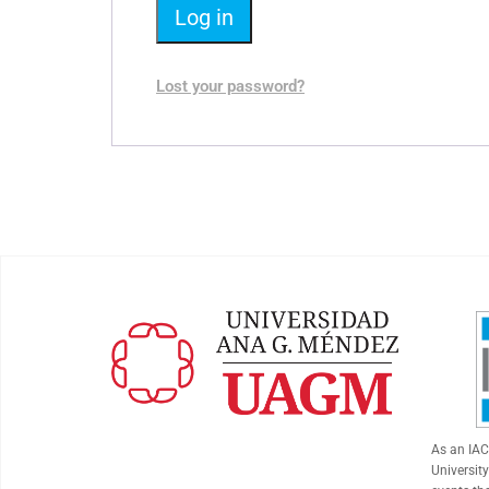
Log in
Lost your password?
As an
IA
University