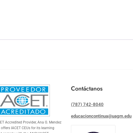
Contáctanos
(787) 742-8040
educacioncontinua@uagm.edu
CET
Accredited Provider, Ana G. Mendez
 offers
IACET
CEUs for its learning