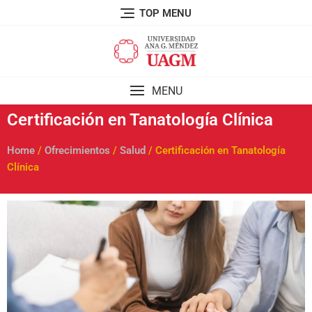
TOP MENU
MENU
Certificación en Tanatología Clínica
Home
/
Ofrecimientos
/
Salud
/ Certificación en Tanatología
Clínica