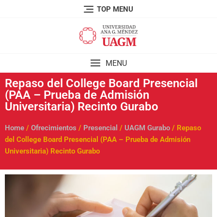
TOP MENU
MENU
Repaso del College Board Presencial
(PAA – Prueba de Admisión
Universitaria) Recinto Gurabo
Home
/
Ofrecimientos
/
Presencial
/
UAGM Gurabo
/ Repaso
del College Board Presencial (PAA – Prueba de Admisión
Universitaria) Recinto Gurabo