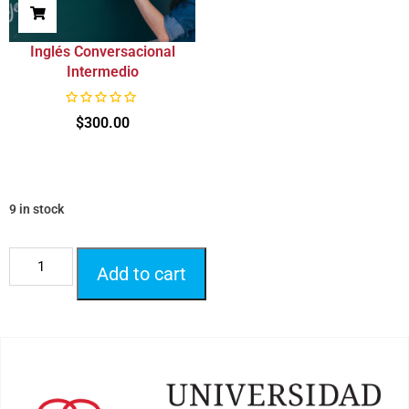
Inglés Conversacional
Intermedio
R
$
300.00
a
t
e
d
0
o
u
t
9 in stock
o
f
5
Add to cart