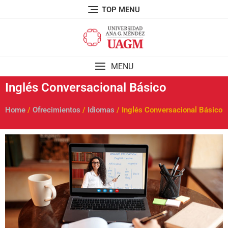
TOP MENU
MENU
Inglés Conversacional Básico
Home
/
Ofrecimientos
/
Idiomas
/ Inglés Conversacional Básico