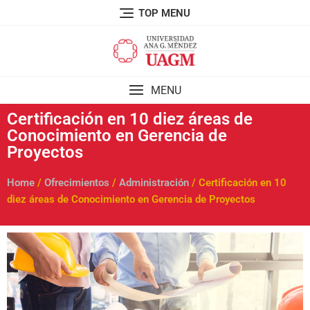
TOP MENU
MENU
Certificación en 10 diez áreas de
Conocimiento en Gerencia de
Proyectos
Home
/
Ofrecimientos
/
Administración
/ Certificación en 10
diez áreas de Conocimiento en Gerencia de Proyectos