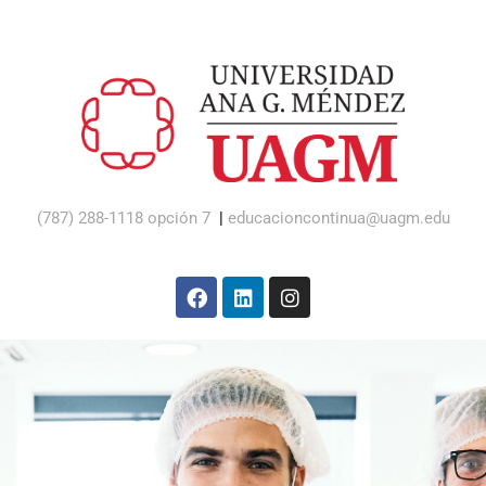
(787) 288-1118 opción 7
|
educacioncontinua@uagm.edu